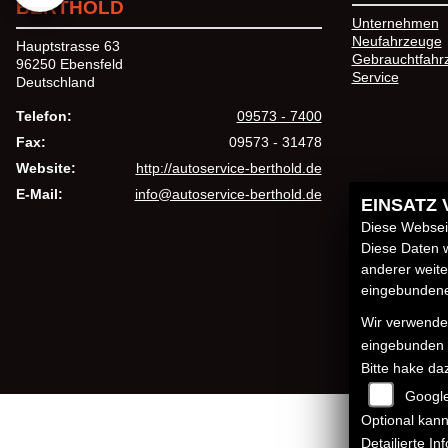
BERTHOLD
Unternehmen
Neufahrzeuge
Hauptstrasse 63
Gebrauchtfahr
96250 Ebensfeld
Service
Deutschland
Telefon:
09573 - 7400
Fax:
09573 - 31478
Website:
http://autoservice-berthold.de
E-Mail:
info@autoservice-berthold.de
EINSATZ
Diese Webseit
Diese Daten w
anderer weit
eingebundenen
Wir verwenden
eingebunden
Bitte hake da
Googl
Optional kann
Detailierte I